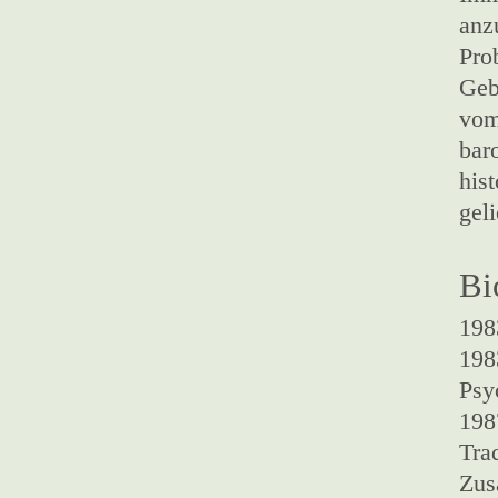
anz
Pro
Geb
vom
bar
his
gel
Bi
198
198
Psy
198
Tra
Zus