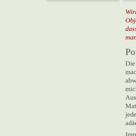
Wir
Obj
das
man 
Po
Die
mac
abw
mic
Aus
Mat
jed
adä
Imm